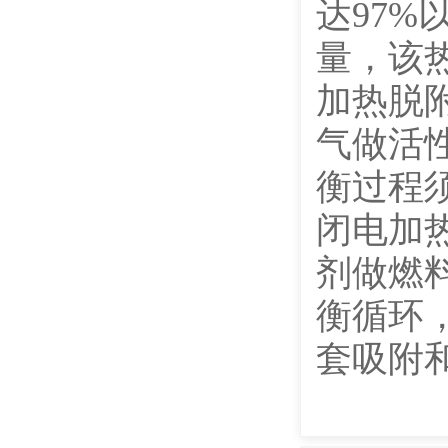
达97%
量，该
加热脱
气做活
衡过程
闭电加
剂做燃
衡循环
套吸附