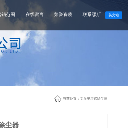
营销范围
在线留言
荣誉资质
联系缪斯
英文站
当前位置：
文丘里湿式除尘器
除尘器